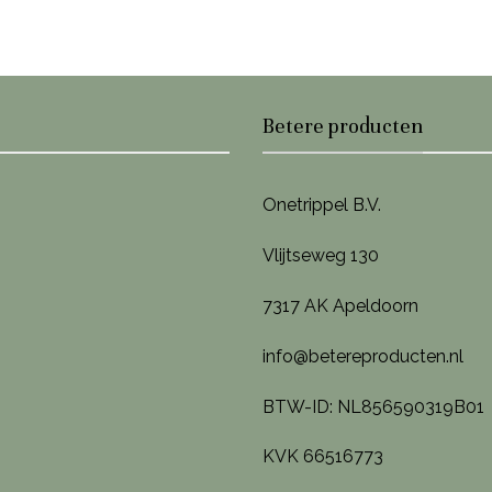
Betere producten
Onetrippel B.V.
Vlijtseweg 130
7317 AK Apeldoorn
info@betereproducten.nl
BTW-ID: NL856590319B01
KVK 66516773