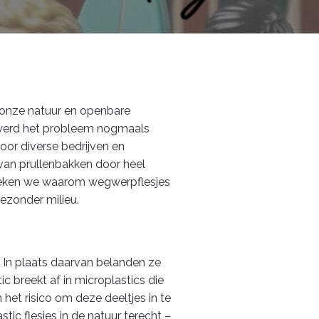
n onze natuur en openbare
r werd het probleem nogmaals
or diverse bedrijven en
 van prullenbakken door heel
spreken we waarom wegwerpflesjes
ezonder milieu.
t. In plaats daarvan belanden ze
ic breekt af in microplastics die
 het risico om deze deeltjes in te
ic flesjes in de natuur terecht –