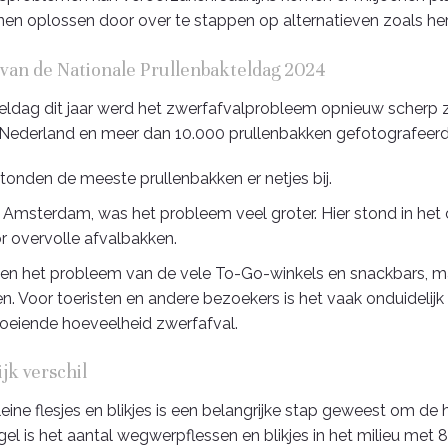
en oplossen door over te stappen op alternatieven zoals her
n van de Nationale Prullenbakteldag 2024
eldag dit jaar werd het zwerfafvalprobleem opnieuw scherp zi
 Nederland en meer dan 10.000 prullenbakken gefotografeerd, 
stonden de meeste prullenbakken er netjes bij.
 Amsterdam, was het probleem veel groter. Hier stond in het
r overvolle afvalbakken.
en het probleem van de vele To-Go-winkels en snackbars, m
en. Voor toeristen en andere bezoekers is het vaak onduidelij
roeiende hoeveelheid zwerfafval.
jk verschil
eine flesjes en blikjes is een belangrijke stap geweest om de 
l is het aantal wegwerpflessen en blikjes in het milieu met