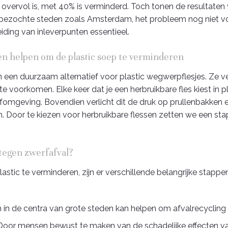
 overvol is, met 40% is verminderd. Toch tonen de resultaten
kbezochte steden zoals Amsterdam, het probleem nog niet voll
ding van inleverpunten essentieel.
en helpen om de plastic soep te verminderen
 een duurzaam alternatief voor plastic wegwerpflesjes. Ze 
e voorkomen. Elke keer dat je een herbruikbare fles kiest in
efomgeving. Bovendien verlicht dit de druk op prullenbakken 
en. Door te kiezen voor herbruikbare flessen zetten we een st
egen zwerfafval?
tic te verminderen, zijn er verschillende belangrijke stapp
 in de centra van grote steden kan helpen om afvalrecycling 
oor mensen bewust te maken van de schadelijke effecten van