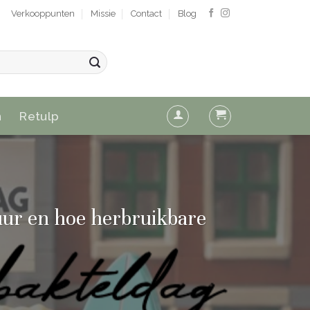
Verkooppunten
Missie
Contact
Blog
n
Retulp
tuur en hoe herbruikbare