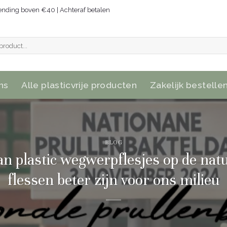
zending boven €40 | Achteraf betalen
ns
Alle plasticvrije producten
Zakelijk bestelle
BLOG
an plastic wegwerpflesjes op de na
flessen beter zijn voor ons milieu