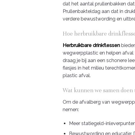
dat het aantal prullenbakken dat
Prullenbakteldag aan dat in dru
verdere bewustwording en uitbrei
Hoe herbruikbare drinkfless
Herbruikbare drinkflessen
bieden
wegwerpplastic en helpen afval t
draag je bij aan een schonere le
flesjes in het milieu terechtkom
plastic afval.
Wat kunnen we samen doen t
Om de afvalberg van wegwerpplas
nemen:
Meer statiegeld-inleverpunten
Bewustwording en educatie: D