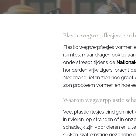
Plastic wegwerpflesjes: een 
Plastic wegwerpflesjes vormen e
ruimtes, maar dragen ook bij aa
onderstreept tijdens de
National
honderden vrijwilligers, bracht 
Nederland lieten zien hoe groot 
zo’n probleem vormen en hoe een
Waarom wegwerpplastic schade
Veel plastic flesjes eindigen nie
in rivieren, op stranden of in on
schadelijk zijn voor dieren en ui
slikken, wat ernstige gezondheid