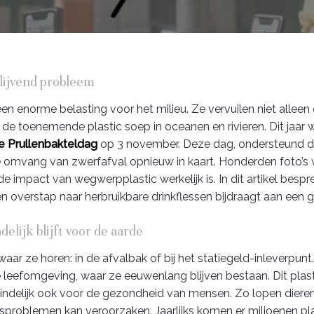
blijvend probleem
en enorme belasting voor het milieu. Ze vervuilen niet allee
n de toenemende plastic soep in oceanen en rivieren. Dit jaa
e Prullenbakteldag
op 3 november. Deze dag, ondersteund do
de omvang van zwerfafval opnieuw in kaart. Honderden foto’s
de impact van wegwerpplastic werkelijk is. In dit artikel be
 overstap naar herbruikbare drinkflessen bijdraagt aan een g
lijk blijft voor de aarde
t waar ze horen: in de afvalbak of bij het statiegeld-inleverpun
ze leefomgeving, waar ze eeuwenlang blijven bestaan. Dit plast
teindelijk ook voor de gezondheid van mensen. Zo lopen dieren
sproblemen kan veroorzaken. Jaarlijks komen er miljoenen plast