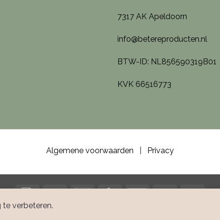
7317 AK Apeldoorn
info@betereproducten.nl
BTW-ID: NL856590319B01
KVK 66516773
Algemene voorwaarden
|
Privacy
IDeal
Bank
Bancontact
Credit
GiroPay
Klarna
Sofor
Transfer
Card
te verbeteren.
Copyright 2026 ©
Betere Producten