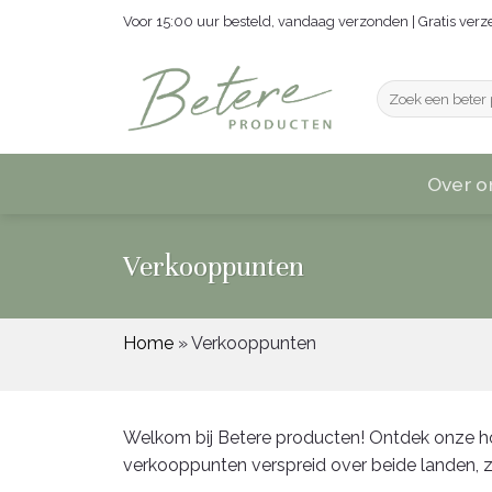
Ga
Voor 15:00 uur besteld, vandaag verzonden | Gratis ver
naar
inhoud
Zoeken
naar:
Over o
Verkooppunten
Home
»
Verkooppunten
Welkom bij Betere producten! Ontdek onze ho
verkooppunten verspreid over beide landen, zod