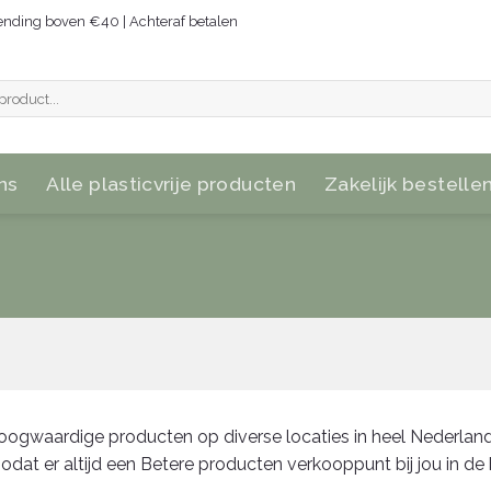
zending boven €40 | Achteraf betalen
ns
Alle plasticvrije producten
Zakelijk bestelle
ogwaardige producten op diverse locaties in heel Nederlan
at er altijd een Betere producten verkooppunt bij jou in de b