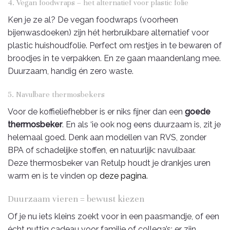
4. Vegan foodwraps – het alternatief voor plastic folie
Ken je ze al? De vegan foodwraps (voorheen
bijenwasdoeken) zijn hét herbruikbare alternatief voor
plastic huishoudfolie. Perfect om restjes in te bewaren of
broodjes in te verpakken. En ze gaan maandenlang mee.
Duurzaam, handig én zero waste.
5. Navulbare thermosbekers
Voor de koffieliefhebber is er niks fijner dan een
goede
thermosbeker
. En als ‘ie ook nog eens duurzaam is, zit je
helemaal goed. Denk aan modellen van RVS, zonder
BPA of schadelijke stoffen, en natuurlijk: navulbaar.
Deze thermosbeker van Retulp houdt je drankjes uren
warm en is te vinden op
deze pagina
.
Duurzaam vieren = bewust kiezen
Of je nu iets kleins zoekt voor in een paasmandje, of een
écht nuttig cadeau voor familie of collega’s: er zijn