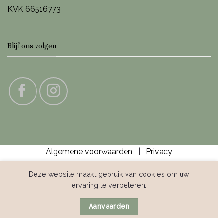
KVK 66516773
Blijf ons volgen
Algemene voorwaarden
|
Privacy
Deze website maakt gebruik van cookies om uw
ervaring te verbeteren.
IDeal
Bank
Bancontact
Credit
GiroPay
Klarna
Sofor
Transfer
Card
Aanvaarden
Copyright 2026 ©
Betere Producten