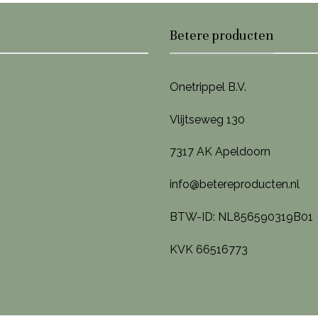
Betere producten
Onetrippel B.V.
Vlijtseweg 130
7317 AK Apeldoorn
info@betereproducten.nl
BTW-ID: NL856590319B01
KVK 66516773