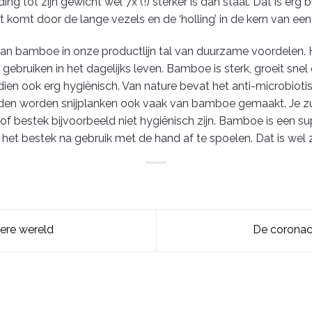
 tot zijn gewicht wel 7x (!) sterker is dan staal. Dat is erg 
 komt door de lange vezels en de ‘holling’ in de kern van e
 van bamboe in onze productlijn tal van duurzame voordelen.
ruiken in het dagelijks leven. Bamboe is sterk, groeit snel 
dien ook erg hygiënisch. Van nature bevat het anti-microbiot
den worden snijplanken ook vaak van bamboe gemaakt. Je zu
f bestek bijvoorbeeld niet hygiënisch zijn. Bamboe is een s
het bestek na gebruik met de hand af te spoelen. Dat is wel z
ere wereld
De coronacr