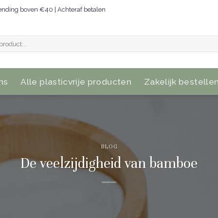
zending boven €40 | Achteraf betalen
ns
Alle plasticvrije producten
Zakelijk bestelle
BLOG
De veelzijdigheid van bamboe