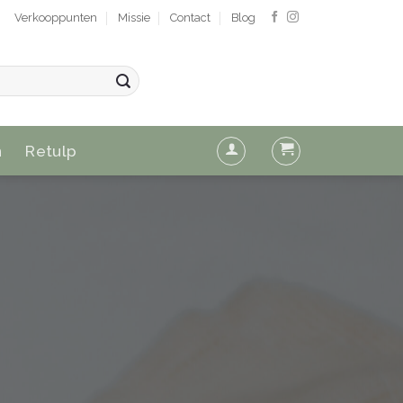
Verkooppunten
Missie
Contact
Blog
n
Retulp