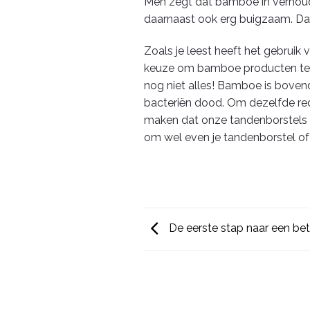
Men zegt dat bamboe in verhouding
daarnaast ook erg buigzaam. Dat
Zoals je leest heeft het gebruik
keuze om bamboe producten te geb
nog niet alles! Bamboe is boven
bacteriën dood. Om dezelfde re
maken dat onze tandenborstels o
om wel even je tandenborstel of 
De eerste stap naar een bet