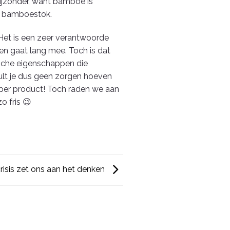
bijzonder, want bamboe is
en bamboestok.
 Het is een zeer verantwoorde
en gaat lang mee. Toch is dat
ische eigenschappen die
lt je dus geen zorgen hoeven
uper product! Toch raden we aan
o fris 😉
isis zet ons aan het denken