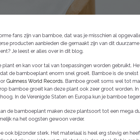
rme fans zijn van bamboe, dat was je misschien al opgevalle
erse producten aanbieden die gemaakt zijn van dit duurzame
? Je leest er alles over in dit blog.
 plant en kan voor tal van toepassingen worden gebruikt. He
s dat de bamboeplant enorm snel groeit. Bamboe is de snelst 
oor
Guinness World Records
. Bamboe groeit soms wel tot maar
aarop bamboe groeit kan deze plant ook zeer groot worden. In
og. In de Verenigde Staten en Europa kun je bamboe tegen
 van de bamboeplant maken deze plantsoort tot een mega du
melijk na het oogsten gewoon verder.
 ook bijzonder sterk. Het materiaal is heel erg stevig en hee