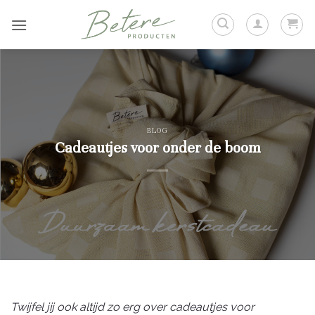
Ga
naar
inhoud
BLOG
Cadeautjes voor onder de boom
Twijfel jij ook altijd zo erg over cadeautjes voor