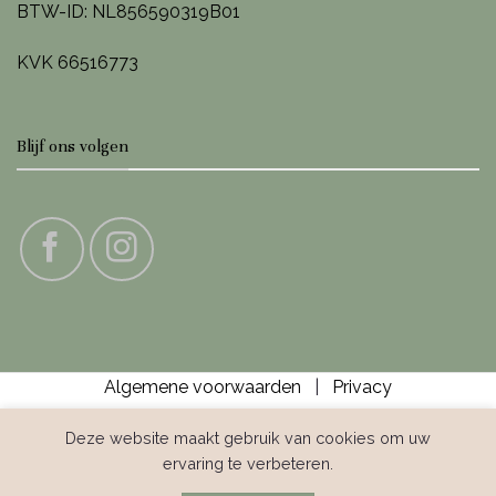
BTW-ID: NL856590319B01
KVK 66516773
Blijf ons volgen
Algemene voorwaarden
|
Privacy
Deze website maakt gebruik van cookies om uw
ervaring te verbeteren.
IDeal
Bank
Bancontact
Credit
GiroPay
Klarna
Sofor