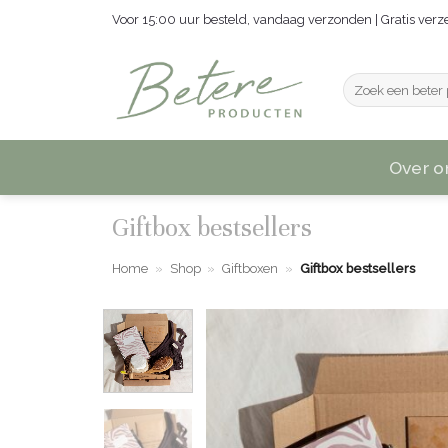
Ga
Voor 15:00 uur besteld, vandaag verzonden | Gratis ver
naar
inhoud
Zoeken
naar:
Over o
Giftbox bestsellers
Home
»
Shop
»
Giftboxen
»
Giftbox bestsellers