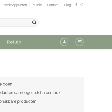
Verkooppunten
Missie
Contact
Blog
n
Retulp
e doen
oducten samengesteld in één box
rbruikbare producten