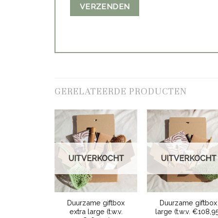
GERELATEERDE PRODUCTEN
UITVERKOCHT
UITVERKOCHT
Duurzame giftbox
Duurzame giftbox
extra large (t.w.v.
large (t.w.v. €108,9