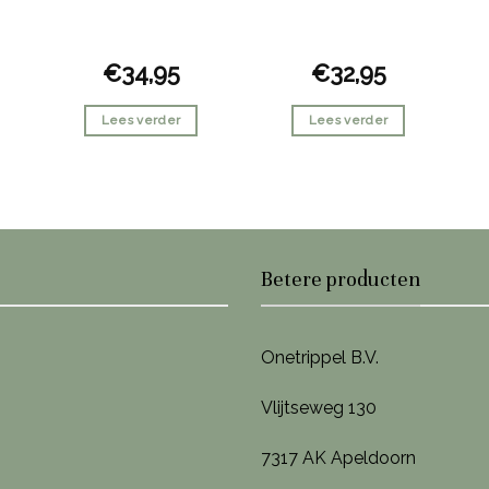
€
34,95
€
32,95
Lees verder
Lees verder
Betere producten
Onetrippel B.V.
Vlijtseweg 130
7317 AK Apeldoorn