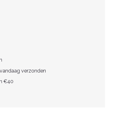
n
, vandaag verzonden
en €40