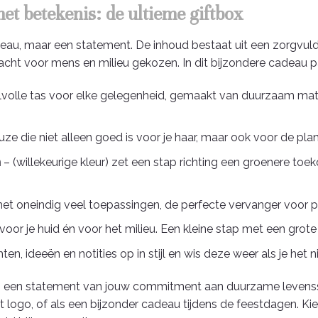
t betekenis: de ultieme giftbox
deau, maar een statement. De inhoud bestaat uit een zorgvul
dacht voor mens en milieu gekozen. In dit bijzondere cadeau pa
stijlvolle tas voor elke gelegenheid, gemaakt van duurzaam m
ze die niet alleen goed is voor je haar, maar ook voor de plan
n
– (willekeurige kleur) zet een stap richting een groenere toe
met oneindig veel toepassingen, de perfecte vervanger voor pl
voor je huid én voor het milieu. Een kleine stap met een grote
hten, ideeën en notities op in stijl en wis deze weer als je het 
s een statement van jouw commitment aan duurzame levenssti
logo, of als een bijzonder cadeau tijdens de feestdagen. K