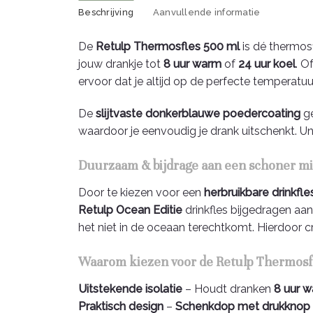
Beschrijving
Aanvullende informatie
De
Retulp Thermosfles 500 ml
is dé thermosf
jouw drankje tot
8 uur warm
of
24 uur koel
. O
ervoor dat je altijd op de perfecte temperatuur
De
slijtvaste donkerblauwe poedercoating
ge
waardoor je eenvoudig je drank uitschenkt. Un
Duurzaam & bijdrage aan een schoner mi
Door te kiezen voor een
herbruikbare drinkfle
Retulp Ocean Editie
drinkfles bijgedragen aa
het niet in de oceaan terechtkomt. Hierdoor 
Waarom kiezen voor de Retulp Thermosf
Uitstekende isolatie
– Houdt dranken
8 uur 
Praktisch design
–
Schenkdop met drukknop