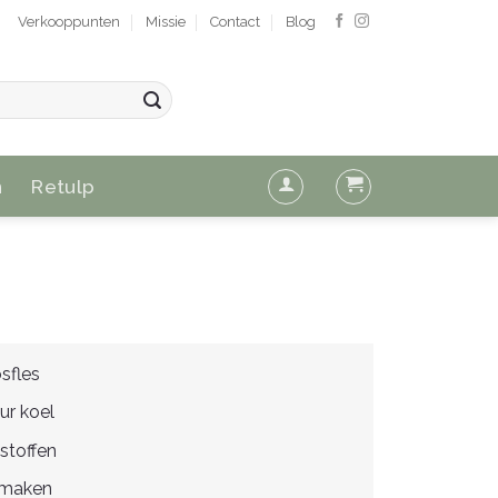
Verkooppunten
Missie
Contact
Blog
n
Retulp
sfles
ur koel
 stoffen
 maken