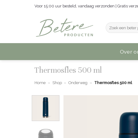
Ga
Voor 15:00 uur besteld, vandaag verzonden | Gratis ver
naar
inhoud
Zoeken
naar:
Over o
Thermosfles 500 ml
Home
»
Shop
»
Onderweg
»
Thermosfles 500 ml