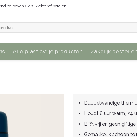
zending boven €40 | Achteraf betalen
ns
Alle plasticvrije producten
Zakelijk bestelle
Dubbelwandige thermo
Houdt 8 uur warm, 24 u
BPA vrij en geen giftige
Gemakkelijk schoon te