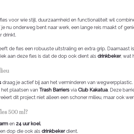
les voor wie stijl, duurzaamheid en functionaliteit wil combin
f je nu onderweg bent naar werk, een lange reis maakt of gen
 drinkt.
eft de fles een robuuste uitstraling en extra grip. Daarnaast i
iek aan deze fles is dat de dop ook dient als
drinkbeker
, wat
lieu
s
draag je actief bij aan het verminderen van wegwerpplastic.
n het plaatsen van
Trash Barriers
via
Club Kakatua
. Deze barri
creëert dit project niet alleen een schoner milieu, maar ook
les 500 ml?
warm
en
24 uur koel
.
en dop die ook als
drinkbeker
dient.