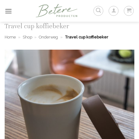
Ga
naar
inhoud
Travel cup koffiebeker
Home
»
Shop
»
Onderweg
»
Travel cup koffiebeker