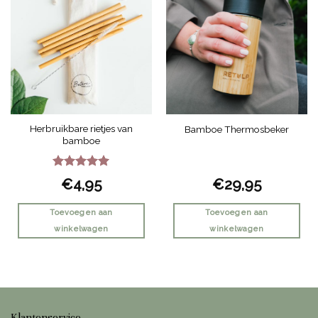
variaties.
Deze
optie
kan
gekozen
worden
op
de
Herbruikbare rietjes van
Bamboe Thermosbeker
productpagina
bamboe
Gewaardeerd
€
4,95
€
29,95
5
uit 5
Toevoegen aan
Toevoegen aan
winkelwagen
winkelwagen
Klantenservice