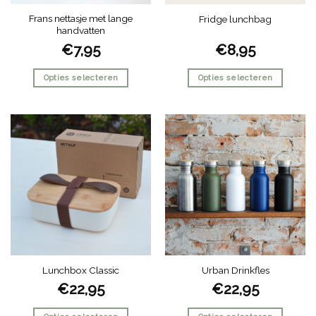
Frans nettasje met lange
Fridge lunchbag
handvatten
€
7,95
€
8,95
Opties selecteren
Opties selecteren
Dit
Dit
product
product
heeft
heeft
meerdere
meerdere
variaties.
variaties.
Deze
Deze
optie
optie
kan
kan
gekozen
gekozen
worden
worden
op
op
de
de
Lunchbox Classic
Urban Drinkfles
productpagina
productpagina
€
22,95
€
22,95