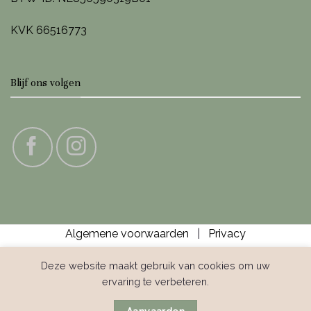
KVK 66516773
Blijf ons volgen
Algemene voorwaarden
|
Privacy
Deze website maakt gebruik van cookies om uw
ervaring te verbeteren.
IDeal
Bank
Bancontact
Credit
GiroPay
Klarna
Sofor
Transfer
Card