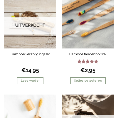
UITVERKOCHT
Bamboe verzorgingsset
Bamboe tandenborstel
Gewaardeerd
€
14,95
€
2,95
4.67
uit 5
Lees verder
Opties selecteren
Dit
product
heeft
meerdere
variaties.
Deze