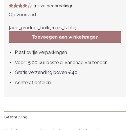
(
1
klantbeoordeling)
Gewaardeerd
1
Op voorraad
4
op 5
gebaseerd
op
[adp_product_bulk_rules_table]
klantbeoordeling
Toevoegen aan winkelwagen
Plasticvrije verpakkingen
Voor 15:00 uur besteld, vandaag verzonden
Gratis verzending boven €40
Achteraf betalen
Beschrijving