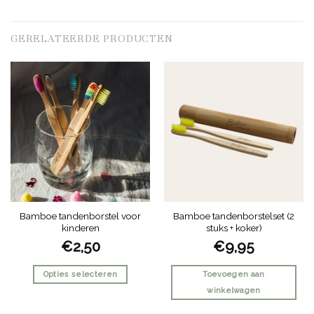
GERELATEERDE PRODUCTEN
Bamboe tandenborstel voor
Bamboe tandenborstelset (2
kinderen
stuks + koker)
€
2,50
€
9,95
Opties selecteren
Toevoegen aan
winkelwagen
Dit