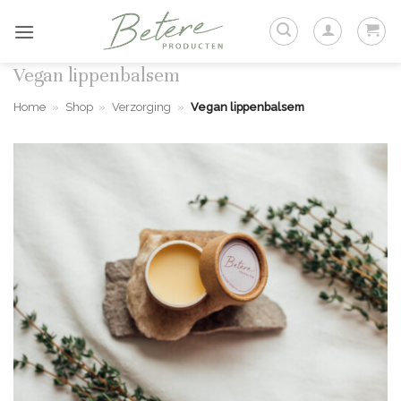
Ga
naar
inhoud
Vegan lippenbalsem
Home
»
Shop
»
Verzorging
»
Vegan lippenbalsem