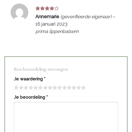
Gewaardeerd
Annemarie
(geverifieerde eigenaar)
–
4
uit 5
16 januari 2023
prima lippenbalsem
Een beoordeling toevoegen
Je waardering
*
Je beoordeling
*