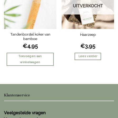
optie
UITVERKOCHT
kan
gekozen
worden
op
de
Tandenborstel koker van
Haarzeep
productpagina
bamboe
€
4,95
€
3,95
Toevoegen aan
Lees verder
winkelwagen
Klantenservice
Veelgestelde vragen