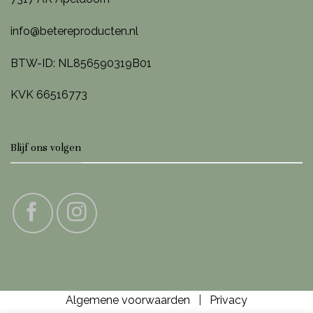
info@betereproducten.nl
BTW-ID: NL856590319B01
KVK 66516773
Blijf ons volgen
Algemene voorwaarden
|
Privacy