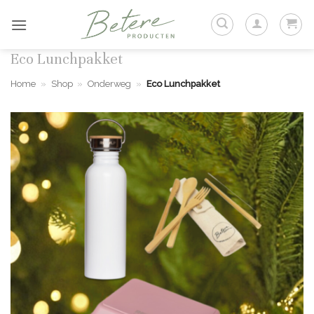
Ga
naar
inhoud
Eco Lunchpakket
Home
»
Shop
»
Onderweg
»
Eco Lunchpakket