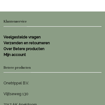
Klantenservice
Veelgestelde vragen
Verzenden en retourneren
Over Betere producten
Mijn account
Betere producten
Onetrippel B.V.
Vlijtseweg 130
7317 AK Apeldoorn