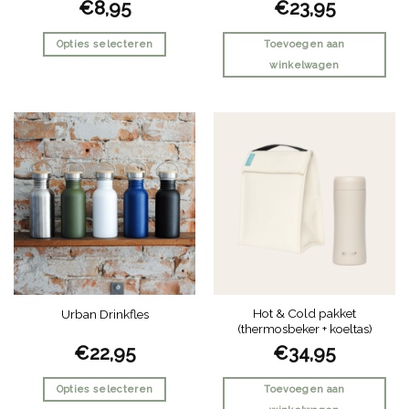
€
8,95
€
23,95
Opties selecteren
Toevoegen aan
winkelwagen
Dit
product
heeft
meerdere
variaties.
Deze
optie
kan
gekozen
worden
op
de
Hot & Cold pakket
Urban Drinkfles
productpagina
(thermosbeker + koeltas)
€
22,95
€
34,95
Opties selecteren
Toevoegen aan