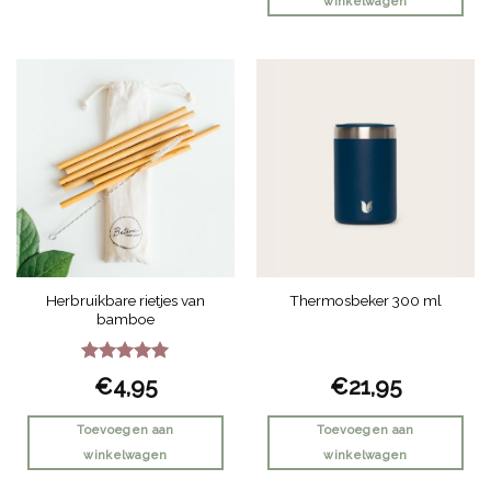
winkelwagen
Dit
product
heeft
meerdere
variaties.
Deze
optie
kan
gekozen
worden
op
de
Herbruikbare rietjes van
Thermosbeker 300 ml
productpagina
bamboe
Gewaardeerd
€
4,95
€
21,95
5
uit 5
Toevoegen aan
Toevoegen aan
winkelwagen
winkelwagen