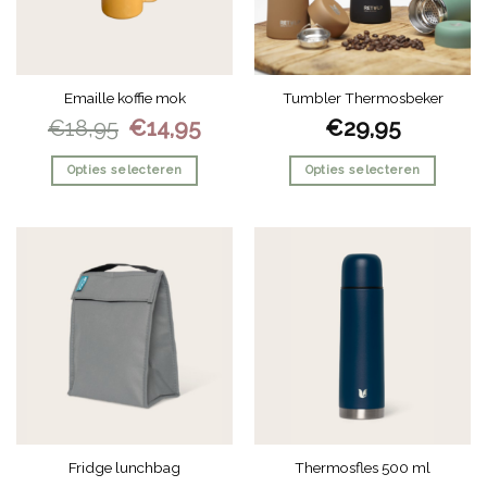
Emaille koffie mok
Tumbler Thermosbeker
Oorspronkelijke
Huidige
€
18,95
€
14,95
€
29,95
prijs
prijs
was:
is:
€18,95.
€14,95.
Opties selecteren
Opties selecteren
Dit
Dit
product
product
heeft
heeft
meerdere
meerdere
variaties.
variaties.
Deze
Deze
optie
optie
kan
kan
gekozen
gekozen
worden
worden
op
op
de
de
Fridge lunchbag
Thermosfles 500 ml
productpagina
productpagina