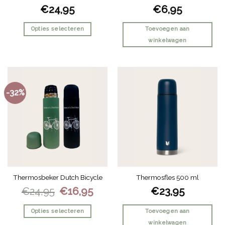
Gewaardeerd
€
24,95
€
6,95
5
uit 5
Opties selecteren
Toevoegen aan
winkelwagen
Dit
product
heeft
meerdere
-32%
variaties.
Deze
optie
kan
gekozen
worden
op
de
Thermosbeker Dutch Bicycle
Thermosfles 500 ml
productpagina
Oorspronkelijke
Huidige
€
24,95
€
16,95
€
23,95
prijs
prijs
was:
is:
€24,95.
€16,95.
Opties selecteren
Toevoegen aan
winkelwagen