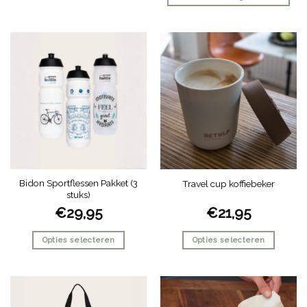
Dit
product
heeft
meerdere
variaties.
Deze
optie
kan
gekozen
worden
op
de
Bidon Sportflessen Pakket (3
Travel cup koffiebeker
productpagina
stuks)
€
29,95
€
21,95
Opties selecteren
Opties selecteren
Dit
Dit
product
product
heeft
heeft
meerdere
meerdere