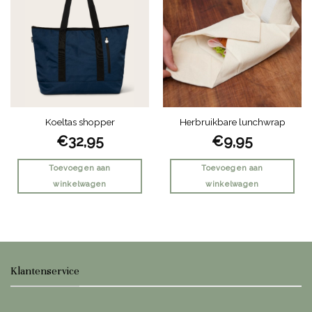
variaties.
variaties.
Deze
Deze
optie
optie
kan
kan
gekozen
gekozen
worden
worden
op
op
de
de
Koeltas shopper
Herbruikbare lunchwrap
productpagina
productpagina
€
32,95
€
9,95
Toevoegen aan
Toevoegen aan
winkelwagen
winkelwagen
Klantenservice