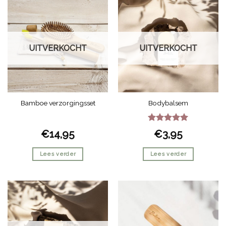
UITVERKOCHT
UITVERKOCHT
Bamboe verzorgingsset
Bodybalsem
Gewaardeerd
€
14,95
€
3,95
5
uit 5
Lees verder
Lees verder