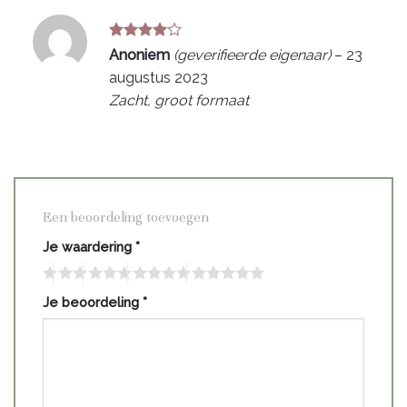
Gewaardeerd
Anoniem
(geverifieerde eigenaar)
–
23
4
uit 5
augustus 2023
Zacht, groot formaat
Een beoordeling toevoegen
Je waardering
*
Je beoordeling
*