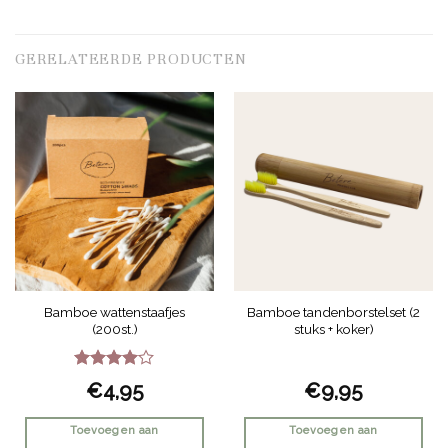
GERELATEERDE PRODUCTEN
Bamboe wattenstaafjes
Bamboe tandenborstelset (2
(200st.)
stuks + koker)
Gewaardeerd
€
4,95
€
9,95
4
uit 5
Toevoegen aan
Toevoegen aan