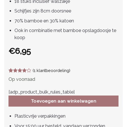
18 stuks inclusief waszakje
Schijfjes zijn 8cm doorsnee
70% bamboe en 30% katoen
Ook in combinatie met bamboe opslagdoosje te
koop
€
6,95
(
1
klantbeoordeling)
Gewaardeerd
1
Op voorraad
4
op 5
gebaseerd
op
[adp_product_bulk_rules_table]
klantbeoordeling
Toevoegen aan winkelwagen
Plasticvrije verpakkingen
Voor 15:00 uur besteld, vandaag verzonden