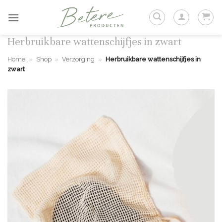
Ga
naar
inhoud
Herbruikbare wattenschijfjes in zwart
Home
»
Shop
»
Verzorging
»
Herbruikbare wattenschijfjes in
zwart