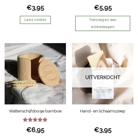
Gewaardeerd
€
3,95
€
5,95
4
uit 5
Lees verder
Toevoegen aan
winkelwagen
UITVERKOCHT
Wattenschijfdoosje bamboe
Hand- en lichaamszeep
Gewaardeerd
€
6,95
€
3,95
5
uit 5