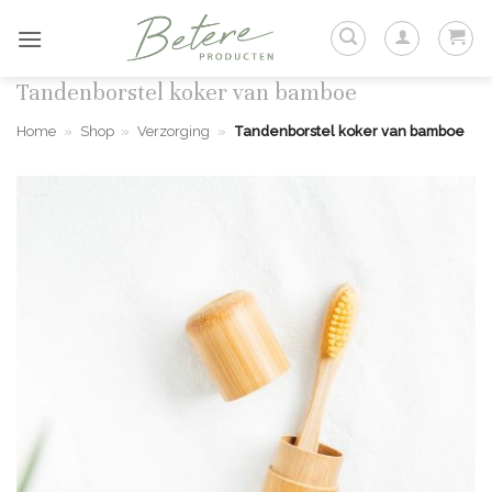
Ga
naar
inhoud
Tandenborstel koker van bamboe
Home
»
Shop
»
Verzorging
»
Tandenborstel koker van bamboe