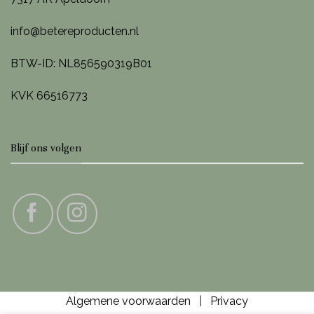
info@betereproducten.nl
BTW-ID: NL856590319B01
KVK 66516773
Blijf ons volgen
Algemene voorwaarden
|
Privacy