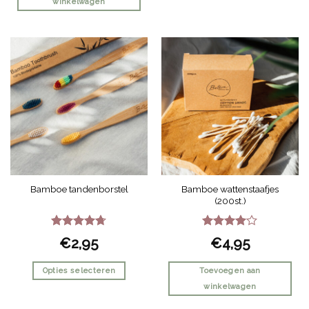
winkelwagen
Dit
product
heeft
meerdere
variaties.
Deze
optie
kan
gekozen
worden
op
de
Bamboe wattenstaafjes
Bamboe tandenborstel
productpagina
(200st.)
Gewaardeerd
Gewaardeerd
€
2,95
€
4,95
4.67
uit 5
4
uit 5
Opties selecteren
Toevoegen aan
winkelwagen
Dit