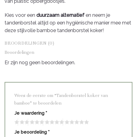
van plastic opbergdoosjes.
Kies voor een
duurzaam alternatief
en neem je
tandenborstel altijd op een hygiënische manier mee met
deze stijlvolle bamboe tandenborstel koker!
BEOORDELINGEN (0)
Beoordelingen
Er zijn nog geen beoordelingen.
Wees de eerste om “Tandenborstel koker van
bamboe” te beoordelen
Je waardering
*
Je beoordeling
*